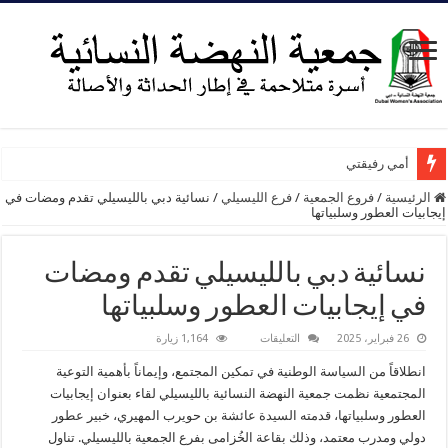
أمي رفيقتي
الرئيسية
/
فروع الجمعية
/
فرع الليسيلي
/
نسائية دبي بالليسيلي تقدم ومضات في
إيجابيات العطور وسلبياتها
نسائية دبي بالليسيلي تقدم ومضات
في إيجابيات العطور وسلبياتها
على
26 فبراير، 2025
التعليقات
1,164 زيارة
نسائية
دبي
انطلاقاً من السياسة الوطنية في تمكين المجتمع، وإيماناً بأهمية التوعية
بالليسيلي
تقدم
المجتمعية نظمت جمعية النهضة النسائية بالليسيلي لقاء بعنوان إيجابيات
ومضات
العطور وسلبياتها، قدمته السيدة عائشة بن حويرب المهيري، خبير عطور
في
إيجابيات
دولي ومدرب معتمد، وذلك بقاعة الخُزامى بفرع الجمعية بالليسيلي. تناول
العطور