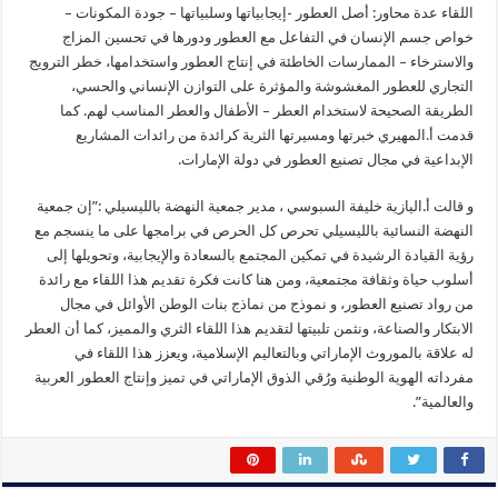
وسلبياتها
اللقاء عدة محاور: أصل العطور -إيجابياتها وسلبياتها – جودة المكونات –
مغلقة
خواص جسم الإنسان في التفاعل مع العطور ودورها في تحسين المزاج
والاسترخاء – الممارسات الخاطئة في إنتاج العطور واستخدامها، خطر الترويج
التجاري للعطور المغشوشة والمؤثرة على التوازن الإنساني والحسي،
الطريقة الصحيحة لاستخدام العطر – الأطفال والعطر المناسب لهم. كما
قدمت أ.المهيري خبرتها ومسيرتها الثرية كرائدة من رائدات المشاريع
الإبداعية في مجال تصنيع العطور في دولة الإمارات.
و قالت أ.اليازية خليفة السبوسي ، مدير جمعية النهضة بالليسيلي :”إن جمعية
النهضة النسائية بالليسيلي تحرص كل الحرص في برامجها على ما ينسجم مع
رؤية القيادة الرشيدة في تمكين المجتمع بالسعادة والإيجابية، وتحويلها إلى
أسلوب حياة وثقافة مجتمعية، ومن هنا كانت فكرة تقديم هذا اللقاء مع رائدة
من رواد تصنيع العطور، و نموذج من نماذج بنات الوطن الأوائل في مجال
الابتكار والصناعة، ونثمن تلبيتها لتقديم هذا اللقاء الثري والمميز، كما أن العطر
له علاقة بالموروث الإماراتي وبالتعاليم الإسلامية، ويعزز هذا اللقاء في
مفرداته الهوية الوطنية ورُقي الذوق الإماراتي في تميز وإنتاج العطور العربية
والعالمية”.