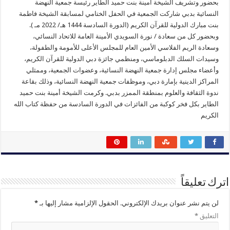
بحضور وتشريف الشيخة أمينة بنت حميد الطاير رئيسة جمعية النهضة
النسائية بدبي شاركت الجمعية في الحفل الختامي لمسابقة الشيخة فاطمة
بنت مبارك الدولية للقرآن الكريم (الدورة السادسة 1444 هـ/ 2022 مـ ).
وبحضور كل من سعادة / نورة السويدي الأمينة العامة للاتحاد النسائي،
وسعادة الريم الفلاسي الأمين العام للمجلس الأعلى للأمومة والطفولة،
وسيدات السلك الدبلوماسي، ومنظمي جائزة دبي الدولية للقرآن الكريم،
وأعضاء مجلس إدارة جمعية النهضة النسائية، وعضوات الجمعية، وممثلي
المراكز الدينية بإمارة دبي، وموظفات جمعية النهضة النسائية، وذلك بقاعة
ندوة الثقافة والعلوم بمنطقة الممزر بدبي. وكرمت الشيخة أمينة بنت حميد
الطاير بكل فخر كوكبة من الفائزات في الدورة السادسة من حفظة كتاب الله
الكريم
اترك تعليقاً
لن يتم نشر عنوان بريدك الإلكتروني.
الحقول الإلزامية مشار إليها بـ
*
التعليق
*