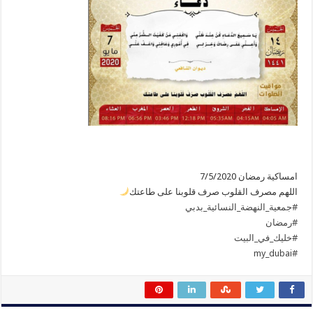
امساكية رمضان 7/5/2020
اللهم مصرف القلوب صرف قلوبنا على طاعتك
#جمعية_النهضة_النسائية_بدبي
#رمضان
#خليك_في_البيت
#my_dubai